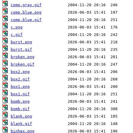
comp.gray.gif
comp.blue.png
comp.blue.gif
c.png
c.gif
burst.png
burst.gif
broken.png
broken.gif
box2.png
box2.gif
box1.png
box1.gif
bomb.png
bomb.gif
blank.png
blank.gif
binhex.png