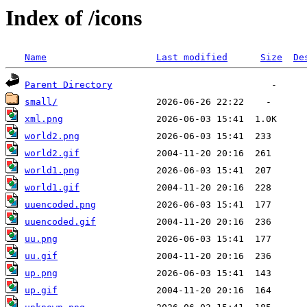
Index of /icons
Name
Last modified
Size
De
Parent Directory
small/
xml.png
world2.png
world2.gif
world1.png
world1.gif
uuencoded.png
uuencoded.gif
uu.png
uu.gif
up.png
up.gif