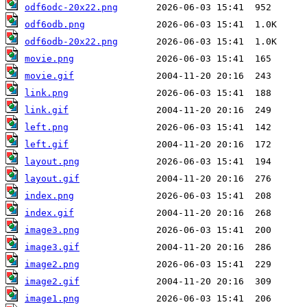
odf6odc-20x22.png
odf6odb.png
odf6odb-20x22.png
movie.png
movie.gif
link.png
link.gif
left.png
left.gif
layout.png
layout.gif
index.png
index.gif
image3.png
image3.gif
image2.png
image2.gif
image1.png