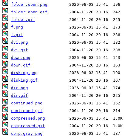
folder.open.png
folder.open.gif
folder.gif
f.png
f.gif
dvi.png
dvi.gif
down.png
down.gif
diskimg.png
diskimg.gif
dir.png
dir.gif
continued.png
continued.gif
compressed.png
compressed.gif
comp.gray.png