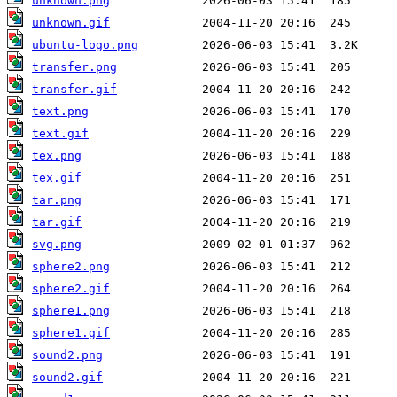
unknown.png
unknown.gif
ubuntu-logo.png
transfer.png
transfer.gif
text.png
text.gif
tex.png
tex.gif
tar.png
tar.gif
svg.png
sphere2.png
sphere2.gif
sphere1.png
sphere1.gif
sound2.png
sound2.gif