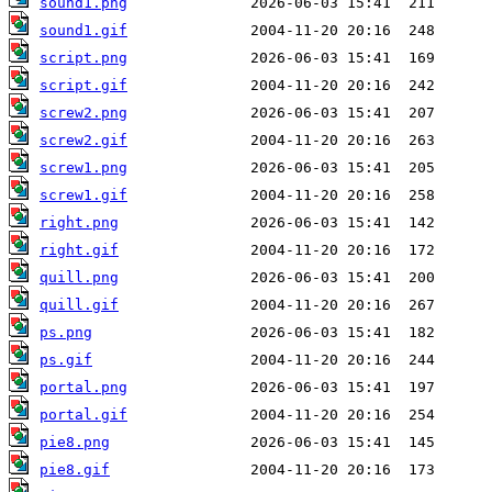
sound1.png
sound1.gif
script.png
script.gif
screw2.png
screw2.gif
screw1.png
screw1.gif
right.png
right.gif
quill.png
quill.gif
ps.png
ps.gif
portal.png
portal.gif
pie8.png
pie8.gif